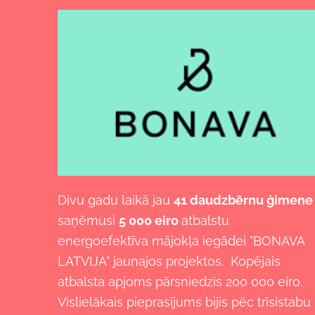
Divu gadu laikā jau
41 daudzbērnu ģimene
saņēmusi
5 000 eiro
atbalstu
energoefektīva mājokļa iegādei "BONAVA
LATVIJA" jaunajos projektos. K
opējais
atbalsta apjoms pārsniedzis 200 000 eiro.
Vislielākais pieprasījums bijis pēc trīsistabu