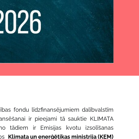
nības fondu līdzfinansējumiem dalībvalstīm
nsēšanai ir pieejami tā sauktie KLIMATA
o tādiem ir Emisijas kvotu izsolīšanas
ros
Klimata un enerģētikas ministrija (KEM)