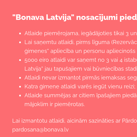
"Bonava Latvija" nosacījumi pie
Atlaide piemērojama, iegādājoties tikai 3 un 
Lai saņemtu atlaidi, pirms līguma (Rezervāc
ģimenes” apliecība un personu apliecinoš
5000 eiro atlaidi var saņemt no 3 vai 4 is
Latvija” jau tapušajiem vai būvniecības sta
Atlaidi nevar izmantot pirmās iemaksas seg
Katra ģimene atlaidi varēs iegūt vienu reizi;
Atlaide summējas ar citiem īpašajiem piedā
mājoklim ir piemērotas.
Lai izmantotu atlaidi, aicinām sazināties ar Pār
pardosana@bonava.lv