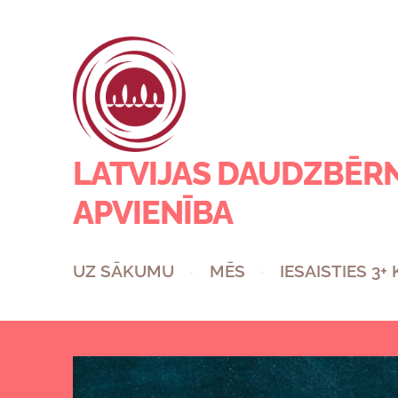
LATVIJAS DAUDZBĒR
APVIENĪBA
UZ SĀKUMU
MĒS
IESAISTIES 3+