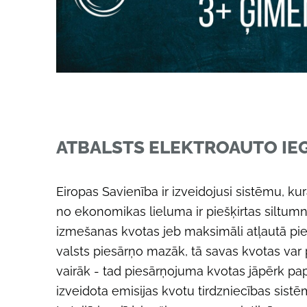
ATBALSTS ELEKTROAUTO IE
Eiropas Savienība ir izveidojusi sistēmu, kurā
no ekonomikas lieluma ir piešķirtas siltum
izmešanas kvotas jeb maksimāli atļautā pie
valsts piesārņo mazāk, tā savas kvotas var 
vairāk - tad piesārņojuma kvotas jāpērk pap
izveidota emisijas kvotu tirdzniecības sistē