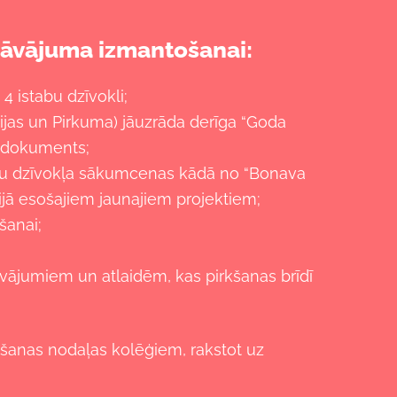
dāvājuma izmantošanai:
4 istabu dzīvokli;
ijas un Pirkuma) jāuzrāda derīga “Goda
s dokuments;
tabu dzīvokļa sākumcenas kādā no “Bonava
dijā esošajiem jaunajiem projektiem;
šanai;
vājumiem un atlaidēm, kas pirkšanas brīdī
došanas nodaļas kolēģiem, rakstot uz