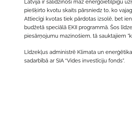
Latvijā ir salīdzinoši maz energoietilpīgu 
piešķirto kvotu skaits pārsniedz to, ko vaja
Attiecīgi kvotas tiek pārdotas izsolē, bet i
budžetā speciālā EKII programmā. Šos līdzek
piesārņojumu mazinošiem, tā sauktajiem "k
Līdzekļus administrē Klimata un enerģētikas
sadarbībā ar SIA “Vides investīciju fonds”.