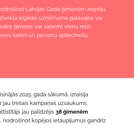
, nodrošinot Latvijas Goda ģimenēm iespēju
u dzīvokļa iegādei uzņēmuma gatavajos vai
 katra ģimene var saņemt vienu reizi,
enes karte) un personu apliecinošu
inājās 2025. gada sākumā, izraisīja
 ir jau trešais kampaņas uzsaukums.
tīstītājs
jau palīdzējis
38 ģimenēm
i, nodrošinot kopējos ietaupījumus gandrīz