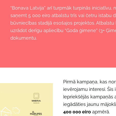
“Bonava Latvija” arī turpmāk turpinās iniciatīvu
saņemt 5 000 eiro atbalstu trīs vai četru istab
būvniecības stadijā esošajos projektos. Atbalstu
uzrādot derīgu apliecību “Goda ģimene” (3+ Ģim
dokumentu.
Pirmā kampaņa, kas noris
ievērojamu interesi. Šis
Iepriekšējās kampaņās at
iegādāties jaunu mājokl
400 000 eiro
apmērā.