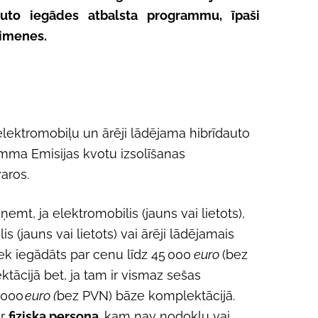
oauto iegādes atbalsta programmu, īpaši
ģimenes.
elektromobiļu un ārēji lādējama hibrīdauto
mma Emisijas kvotu izsolīšanas
aros.
emt, ja elektromobilis (jauns vai lietots),
 (jauns vai lietots) vai ārēji lādējamais
iek iegādāts par cenu līdz 45 000
euro
(bez
ācijā bet, ja tam ir vismaz sešas
0 000
euro (
bez PVN) bāze komplektācijā.
ir
fiziska persona,
kam nav nodokļu vai