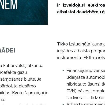
ir izveidojusi elektr
atbalstot daudzbērnu 
Tikko izsludināta jauna 
GĀDEI
iegādes atbalsta progra
instrumenta EKII-10 ietv
 katrai valstij atkarībā
Finansējumu var saņ
nīcefekta gāzu
ūdeņraža automobilis
sārņošanas biļete. Ja
hibrīdauto (jauns) t
pārdot, ja piesārņo
PVN) bāzes komplekt
ildus. Kvotu "apmaiņai ir
sēdvietas, – līdz 6
ma.
Atbalsta saņēmējs 