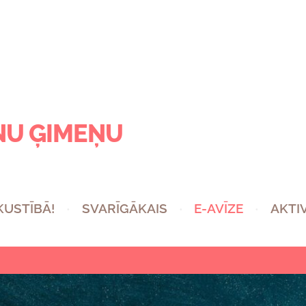
NU ĢIMEŅU
 KUSTĪBĀ!
SVARĪGĀKAIS
E-AVĪZE
AKTI