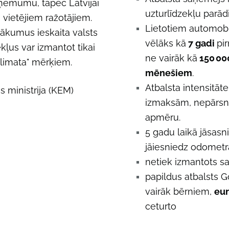
uzņēmumu, tāpēc Latvijai
uzturlīdzekļu parād
g vietējiem ražotājiem.
Lietotiem automobi
enākumus ieskaita valsts
vēlāks kā
7 gadi
pi
ļus var izmantot tikai
ne vairāk kā
150 00
limata" mērķiem.
mēnešiem
.
Atbalsta intensitāt
 ministrija (KEM)
izmaksām, nepārsni
apmēru.
5 gadu laikā jāsasn
jāiesniedz odometr
netiek izmantots s
papildus atbalsts G
vairāk bērniem,
eur
ceturto