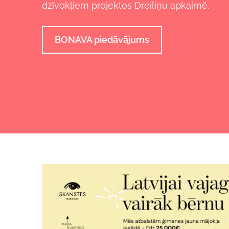
dzīvokļiem projektos Dreiliņu apkaimē.
BONAVA piedāvājums