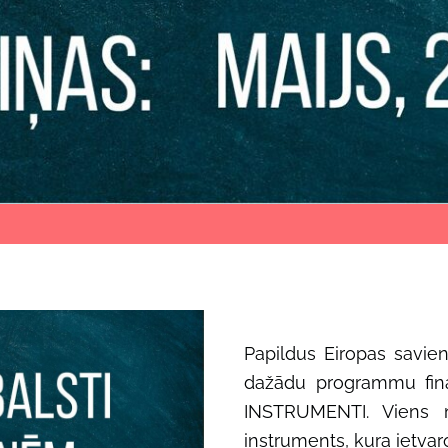
Papildus Eiropas savie
dažādu programmu fina
INSTRUMENTI. Viens n
instruments, kura ietva