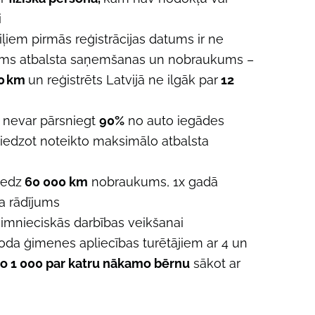
i
ļiem pirmās reģistrācijas datums ir
ne
rms atbalsta saņemšanas un nobraukums –
0 km
un reģistrēts Latvijā
ne ilgāk par
12
e nevar pārsniegt
90%
no auto iegādes
edzot noteikto maksimālo atbalsta
iedz
60 000 km
nobraukums, 1x gadā
a rādījums
aimnieciskās darbības veikšanai
oda ģimenes apliecības turētājiem ar 4 un
o 1 000 par katru nākamo bērnu
sākot ar