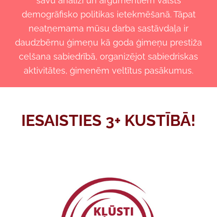
savu analīzi un argumentiem valsts
demogrāfisko politikas ietekmēšanā. Tāpat
neatņemama mūsu darba sastāvdaļa ir
daudzbērnu ģimeņu kā goda ģimeņu prestiža
celšana sabiedrībā, organizējot sabiedriskas
aktivitātes, ģimenēm veltītus pasākumus.
IESAISTIES 3+ KUSTĪBĀ!