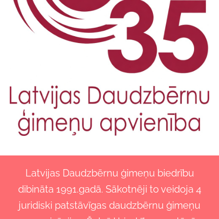
Latvijas Daudzbērnu ģimeņu biedrību
dibināta 1991.gadā. Sākotnēji to veidoja 4
juridiski patstāvīgas daudzbērnu ģimeņu