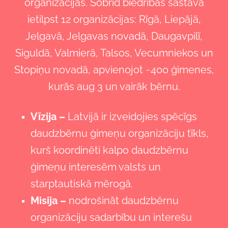
organizācijas. Šobrīd biedrības sastāvā
ietilpst 12 organizācijas: Rīgā, Liepājā,
Jelgavā, Jelgavas novadā, Daugavpilī,
Siguldā, Valmierā, Talsos, Vecumniekos un
Stopiņu novadā, apvienojot ~400 ģimenes,
kurās aug 3 un vairāk bērnu.
Vīzija
–
Latvijā ir izveidojies spēcīgs
daudzbērnu ģimeņu organizāciju tīkls,
kurš koordinēti kalpo daudzbērnu
ģimeņu interesēm valsts un
starptautiskā mērogā.
Misija –
nodrošināt daudzbērnu
organizāciju sadarbību un interešu