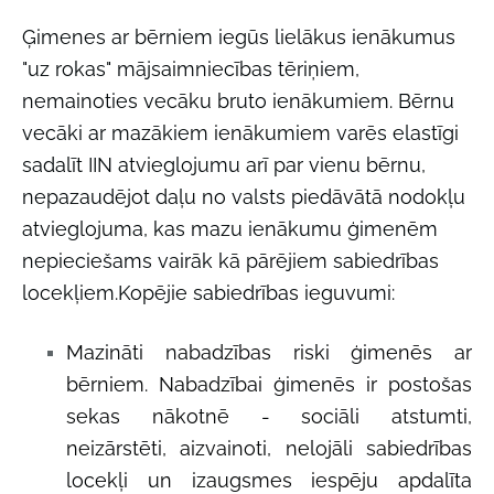
Ģimenes ar bērniem iegūs lielākus ienākumus
"uz rokas" mājsaimniecības tēriņiem,
nemainoties vecāku bruto ienākumiem. Bērnu
vecāki ar mazākiem ienākumiem varēs elastīgi
sadalīt IIN atvieglojumu arī par vienu bērnu,
nepazaudējot daļu no valsts piedāvātā nodokļu
atvieglojuma, kas mazu ienākumu ģimenēm
nepieciešams vairāk kā pārējiem sabiedrības
locekļiem.Kopējie sabiedrības ieguvumi:
Mazināti nabadzības riski ģimenēs ar
bērniem. Nabadzībai ģimenēs ir postošas
sekas nākotnē - sociāli atstumti,
neizārstēti, aizvainoti, nelojāli sabiedrības
locekļi un izaugsmes iespēju apdalīta