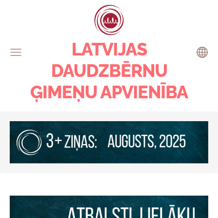
LATVIJAS
DAUDZBĒRNU
ĢIMEŅU APVIENĪBA