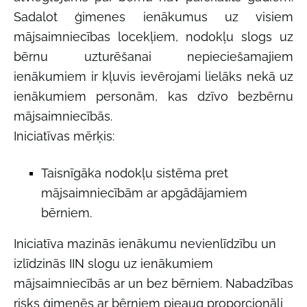
Sadalot ģimenes ienākumus uz visiem
mājsaimniecības locekļiem, nodokļu slogs uz
bērnu uzturēšanai nepieciešamajiem
ienākumiem ir kļuvis ievērojami lielāks nekā uz
ienākumiem personām, kas dzīvo bezbērnu
mājsaimniecībās.
Iniciatīvas mērķis:
Taisnīgāka nodokļu sistēma pret
mājsaimniecībām ar apgādājamiem
bērniem.
Iniciatīva mazinās ienākumu nevienlīdzību un
izlīdzinās IIN slogu uz ienākumiem
mājsaimniecībās ar un bez bērniem. Nabadzības
risks ģimenēs ar bērniem pieaug proporcionāli