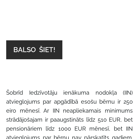
BALSO ŠIET!
Šobrīd Iedzīvotāju ienākuma nodokļa (IIN)
atvieglojums par apgādībā esošu bērnu ir 250
eiro mēnesī. Ar IIN neapliekamais minimums
strādājošajam ir paaugstināts līdz 510 EUR, bet
pensionāriem līdz 1000 EUR mēnesī, bet IIN
atvieglojums par bērnu nav pārskatīts gadiem.