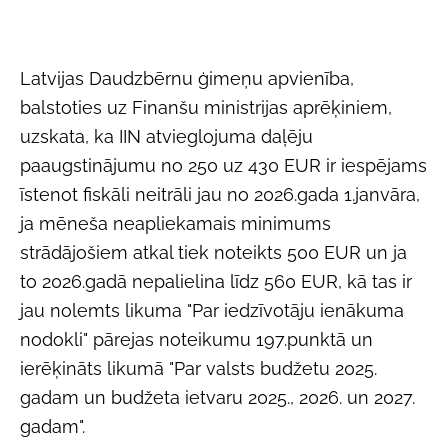
Latvijas Daudzbērnu ģimeņu apvienība,
balstoties uz Finanšu ministrijas aprēķiniem,
uzskata, ka IIN atvieglojuma daļēju
paaugstinājumu no 250 uz 430 EUR ir iespējams
īstenot fiskāli neitrāli jau no 2026.gada 1.janvāra,
ja mēneša neapliekamais minimums
strādājošiem atkal tiek noteikts 500 EUR un ja
to 2026.gadā nepalielina līdz 560 EUR, kā tas ir
jau nolemts likuma "Par iedzīvotāju ienākuma
nodokli" pārejas noteikumu 197.punktā un
ierēķināts likumā "Par valsts budžetu 2025.
gadam un budžeta ietvaru 2025., 2026. un 2027.
gadam".