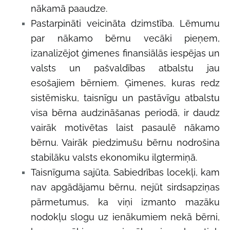
nākamā paaudze.
Pastarpināti veicināta dzimstība. Lēmumu
par nākamo bērnu vecāki pieņem,
izanalizējot ģimenes finansiālās iespējas un
valsts un pašvaldības atbalstu jau
esošajiem bērniem. Ģimenes, kuras redz
sistēmisku, taisnīgu un pastāvīgu atbalstu
visa bērna audzināšanas periodā, ir daudz
vairāk motivētas laist pasaulē nākamo
bērnu. Vairāk piedzimušu bērnu nodrošina
stabilāku valsts ekonomiku ilgtermiņā.
Taisnīguma sajūta. Sabiedrības locekļi, kam
nav apgādājamu bērnu, nejūt sirdsapziņas
pārmetumus, ka viņi izmanto mazāku
nodokļu slogu uz ienākumiem nekā bērni,