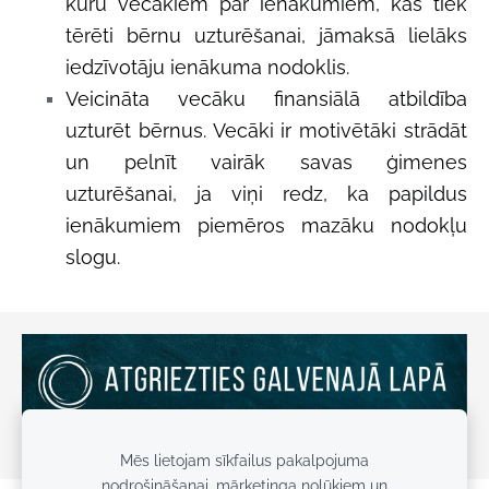
kuru vecākiem par ienākumiem, kas tiek
tērēti bērnu uzturēšanai, jāmaksā lielāks
iedzīvotāju ienākuma nodoklis.
Veicināta vecāku finansiālā atbildība
uzturēt bērnus. Vecāki ir motivētāki strādāt
un pelnīt vairāk savas ģimenes
uzturēšanai, ja viņi redz, ka papildus
ienākumiem piemēros mazāku nodokļu
slogu.
Mēs lietojam sīkfailus pakalpojuma
nodrošināšanai, mārketinga nolūkiem un