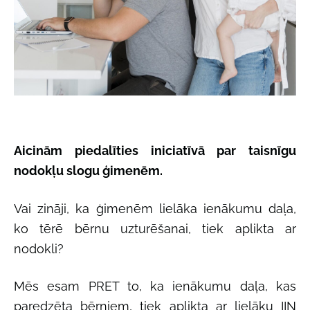
Aicinām piedalīties iniciatīvā par taisnīgu
nodokļu slogu ģimenēm.
Vai zināji, ka ģimenēm lielāka ienākumu daļa,
ko tērē bērnu uzturēšanai, tiek aplikta ar
nodokli?
Mēs esam PRET to, ka ienākumu daļa, kas
paredzēta bērniem, tiek aplikta ar lielāku IIN