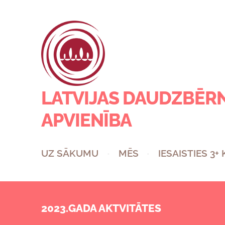
LATVIJAS DAUDZBĒR
APVIENĪBA
UZ SĀKUMU
MĒS
IESAISTIES 3+
2023.GADA AKTVITĀTES