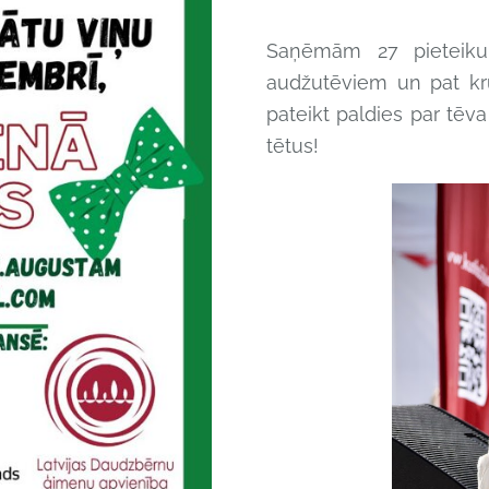
Saņēmām 27 pieteikum
audžutēviem un pat kru
pateikt paldies par tē
tētus!