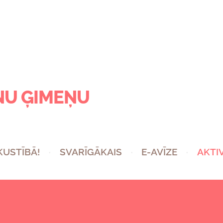
NU ĢIMEŅU
 KUSTĪBĀ!
SVARĪGĀKAIS
E-AVĪZE
AKTI