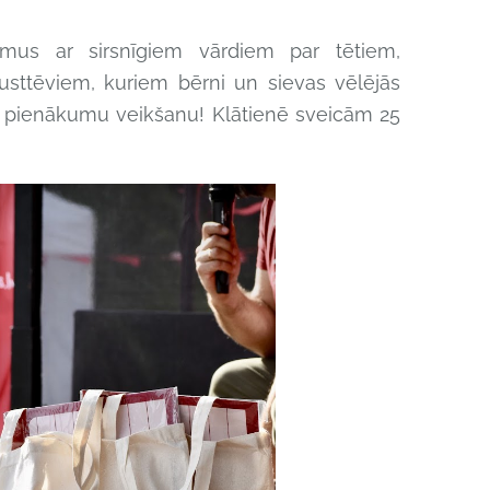
us ar sirsnīgiem vārdiem par tētiem,
sttēviem, kuriem bērni un sievas vēlējās
va pienākumu veikšanu! Klātienē sveicām 25