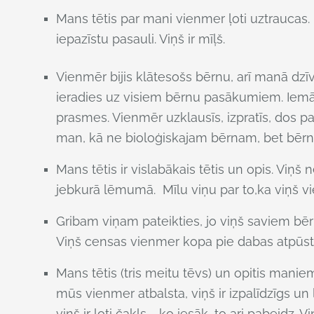
Mans tētis par mani vienmer ļoti uztraucas. 
iepazīstu pasauli. Viņš ir mīļš.
Vienmēr bijis klātesošs bērnu, arī manā dzīvē.
ieradies uz visiem bērnu pasākumiem. Iemācī
prasmes. Vienmēr uzklausīs, izpratīs, dos pa
man, kā ne bioloģiskajam bērnam, bet bērna
Mans tētis ir vislabākais tētis un opis. Viņ
jebkurā lēmumā. Mīlu viņu par to,ka viņš vie
Gribam viņam pateikties, jo viņš saviem bēr
Viņš censas vienmer kopa pie dabas atpūst
Mans tētis (tris meitu tēvs) un opitis maniem
mūs vienmer atbalsta, viņš ir izpalīdzīgs un
viņš ir ļoti čakls - ko iesāk, to ari pabeidz. 