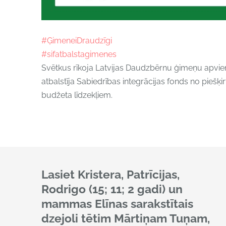
#ĢimeneiDraudzīgi
#sifatbalstagimenes
Svētkus rīkoja Latvijas Daudzbērnu ģimeņu apvienī
atbalstīja Sabiedrības integrācijas fonds no piešķir
budžeta līdzekļiem.
Lasiet Kristera, Patrīcijas,
Rodrigo (15; 11; 2 gadi) un
mammas Elīnas sarakstītais
dzejoli tētim Mārtiņam Tuņam,