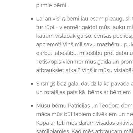
pirmie bērni .
Lai arī visi 5 bērni jau esam pieauguši
tur rūpi - vienmēr gaidot mūs lauku mā
katram vislabāk garšo, cenšas pēc ies
apciemot! Viņš mīl savu mazbērnu pulc
darbu, labestību, mīlestību pret dabu 
Tētis/opis vienmēr mūs gaida un prom
atbrauksiet atkal? Viņš ir mūsu vislabāk
Sirsnīgs bez gala, daudz laika pavada
un rotaļājas pats kā bērns ar bērniem
Mūsu bērnu
Patricijas un Teodora doma
māca mūs būt labiem cilvēkiem un neda
Kopā ar tēti mēs darām visādas aktivitā
samīļojamies. Kad mēs atbraucam māj