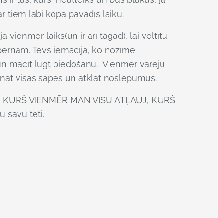
 tiem labi kopā pavadīs laiku.
ienmēr laiks(un ir arī tagad), lai veltītu
ērnam. Tēvs iemācīja, ko nozīmē
t un mācīt lūgt piedošanu. Vienmēr varēju
runāt visas sāpes un atklāt noslēpumus.
IS, KURŠ VIENMĒR MAN VISU ATĻAUJ, KURŠ
savu tēti.