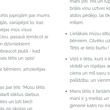
mani ļoti mīl un rūp
brālis viņu uztver kā
, tētis joprojām par mums
atdos pēdējo, lai ti
jās, sarūpējot to, kas
mīlam.
pējas mūs visus
Lielākais mūsu atba
iņu, pasauli iemācot ar
bērniem. Cilvēks uz
un dzīvniekiem!
Tētis ar lielo burtu !
braucot jautā - kad
ais tētis un opis!
Viņš ir tētis, kurš 
strādā un rūpējas arī
 ar bērniem, amzierējas
ciena un mīl savu 
palīdzību, un vienm
s par tēti: "Mūsu tētis
Mans tētis ir tiešā
rīt sliktus darbus.
mani ir 3 meitas un 
tes un ļoti bieži
ģimenē katrs no mu
ās no skolas un