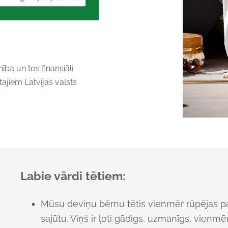
ba un tos finansiāli
tajiem Latvijas valsts
Labie vārdi tētiem:
Mūsu deviņu bērnu tētis vienmēr rūpējas pa
sajūtu. Viņš ir ļoti gādigs, uzmanīgs, vienmē