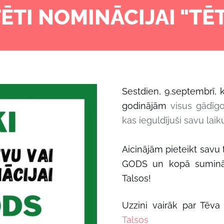
TĒTI NOMINĀCIJAI "TĒ
Sestdien, 9.septembrī,
godinājām
visus gādīgo
kas ieguldījuši savu lai
Aicinājām pieteikt savu 
GODS un kopā sumin
Talsos!
Uzzini vairāk par Tēva
Talsos