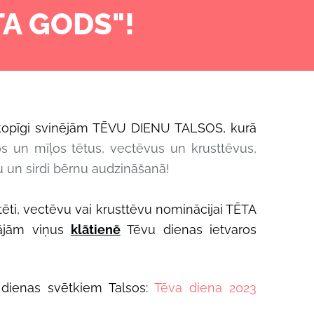
TA GODS"!
 kopīgi svinējām TĒVU DIENU TALSOS, kurā
s un mīļos tētus, vectēvus un krusttēvus,
ku un sirdi bērnu audzināšanā!
tēti, vectēvu vai krusttēvu nominācijai TĒTA
ājām viņus
klātienē
Tēvu dienas ietvaros
 dienas svētkiem Talsos:
Tēva diena 2023