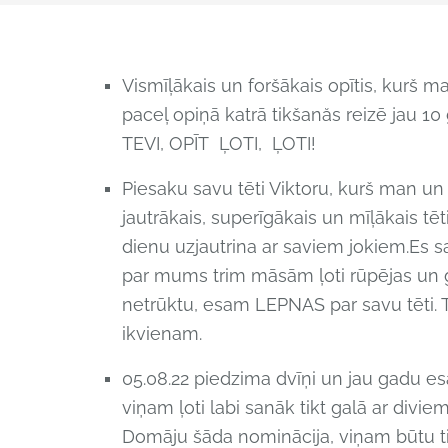
Vismīļākais un foršākais opītis, kurš 
paceļ opiņā katrā tikšanăs reizē jau 
TEVI, OPĪT ĻOTI, ĻOTI!
Piesaku savu tēti Viktoru, kurš man u
jautrākais, superīgākais un mīļākais tē
dienu uzjautrina ar saviem jokiem.Es sa
par mums trim māsām ļoti rūpējas un
netrūktu, esam LEPNAS par savu tēti. 
ikvienam.
05.08.22 piedzima dvīņi un jau gadu e
viņam ļoti labi sanāk tikt galā ar divie
Domāju šāda nominācija, viņam būtu ti