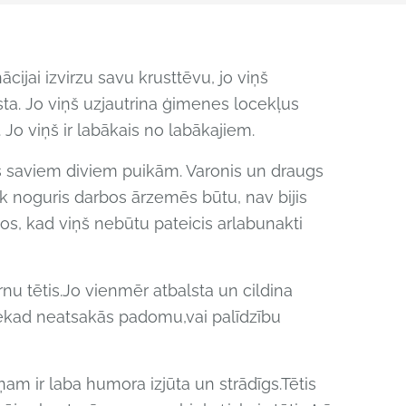
cijai izvirzu savu krusttēvu, jo viņš
ta. Jo viņš uzjautrina ģimenes locekļus
Jo viņš ir labākais no labākajiem.
tis saviem diviem puikām. Varonis un draugs
cik noguris darbos ārzemēs būtu, nav bijis
os, kad viņš nebūtu pateicis arlabunakti
ērnu tētis.Jo vienmēr atbalsta un cildina
ekad neatsakās padomu,vai palīdzību
viņam ir laba humora izjūta un strādīgs.Tētis