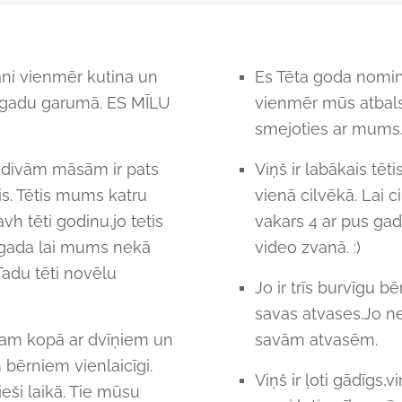
mani vienmēr kutina un
Es Tēta goda nominā
10 gadu garumā. ES MĪLU
vienmēr mūs atbals
smejoties ar mums. 
n divām māsām ir pats
Viņš ir labākais tē
tis. Tētis mums katru
vienā cilvēkā. Lai 
vh tēti godinu,jo tetis
vakars 4 ar pus gad
 gada lai mums nekā
video zvanā. :)
Tadu tēti novēlu
Jo ir trīs burvīgu b
savas atvases.Jo n
sam kopā ar dvīņiem un
savām atvasēm.
m bērniem vienlaicīgi.
Viņš ir ļoti gādīgs,
eši laikā. Tie mūsu