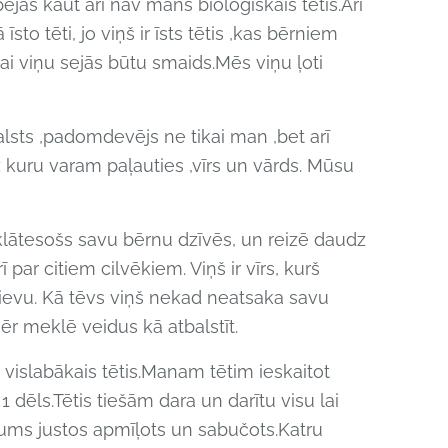
ējas kaut arī nav mans bioloģiskais tētis.Arī
 īsto tēti, jo viņš ir īsts tētis ,kas bērniem
kai viņu sejās būtu smaids.Mēs viņu ļoti
lsts ,padomdevējs ne tikai man ,bet arī
 kuru varam paļauties ,vīrs un vārds. Mūsu
ir klātesošs savu bērnu dzīvēs, un reizē daudz
 par citiem cilvēkiem. Viņš ir vīrs, kurš
sievu. Kā tēvs viņš nekad neatsaka savu
ēr meklē veidus kā atbalstīt.
m vislabākais tētis.Manam tētim ieskaitot
1 dēls.Tētis tiešām dara un darītu visu lai
ms justos apmīļots un sabučots.Katru