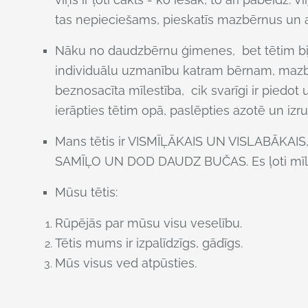
tas nepieciešams, pieskatīs mazbērnus un ar
Nāku no daudzbērnu ģimenes, bet tētim bija v
individuālu uzmanību katram bērnam, mazb
beznosacīta mīlestība, cik svarīgi ir piedo
ierāpties tētim opā, paslēpties azotē un iz
Mans tētis ir VISMĪĻĀKAIS UN VISLABĀKA
SAMĪĻO UN DOD DAUDZ BUČAS. Es ļoti mīlu 
Mūsu tētis:
Rūpējās par mūsu visu veselību.
Tētis mums ir izpalīdzīgs, gādīgs.
Mūs visus ved atpūsties.