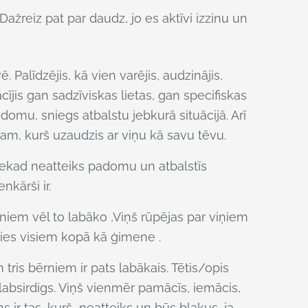
Dažreiz pat par daudz, jo es aktīvi izzinu un
 Palīdzējis, kā vien varējis, audzinājis,
jis gan sadzīviskas lietas, gan specifiskas
domu, sniegs atbalstu jebkurā situācijā. Arī
m, kurš uzaudzis ar viņu kā savu tēvu.
š nekad neatteiks padomu un atbalstīs
nkārši ir.
niem vēl to labāko ,Viņš rūpējas par viņiem
ies visiem kopā kā ģimene .
 tris bērniem ir pats labākais. Tētis/opis
 labsirdigs. Viņš vienmēr pamācīs, iemācis,
Viņs ir tas, kurš neatteiks un būs blakus, ja