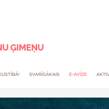
NU ĢIMEŅU
 KUSTĪBĀ!
SVARĪGĀKAIS
E-AVĪZE
AKTI