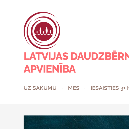
LATVIJAS DAUDZBĒR
APVIENĪBA
UZ SĀKUMU
MĒS
IESAISTIES 3+