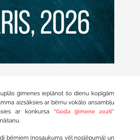
 kuplās ģimenes ieplānot šo dienu kopīgām
amma aizsāksies ar bērnu vokālo ansambļu
āsies ar konkursa
"Goda ģimene 2026"
ināšanu.
zrādi bērniem (nosaukums vēl noslēpumā) un