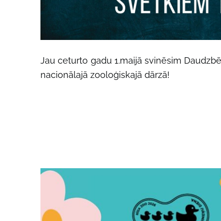
Jau ceturto gadu 1.maijā svinēsim Daudzb
nacionālajā zooloģiskajā dārzā!