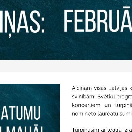
Aicinām visas Latvijas
svinībām! Svētku progr
koncertiem un turpin
nominēto laureātu sum
Turpināsim ar teātra i