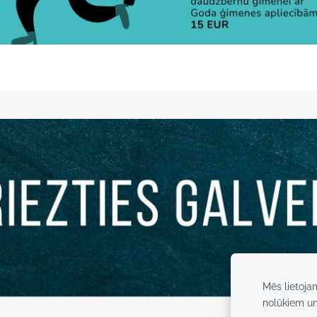
Mēs lietoja
nolūkiem u