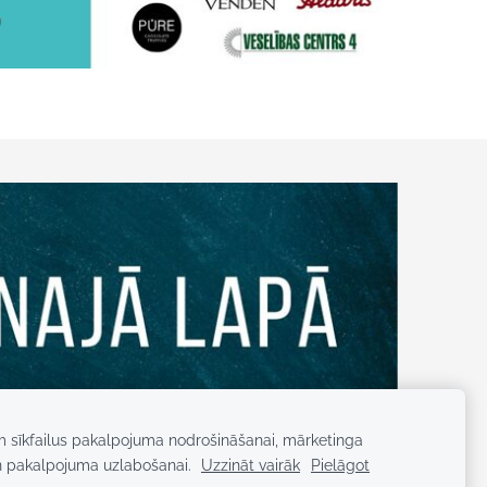
m sīkfailus pakalpojuma nodrošināšanai, mārketinga
n pakalpojuma uzlabošanai.
Uzzināt vairāk
Pielāgot