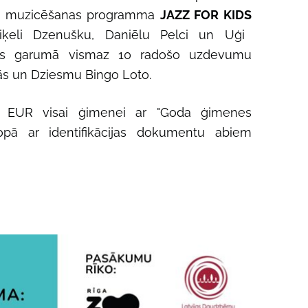
ga muzicēšanas programma
JAZZ FOR KIDS
ķeli Dzenušku, Daniēlu Pelci un Uģi
as garumā vismaz 10 radošo uzdevumu
nās un Dziesmu Bingo Loto.
5 EUR visai ģimenei ar "Goda ģimenes
kopā ar identifikācijas dokumentu abiem