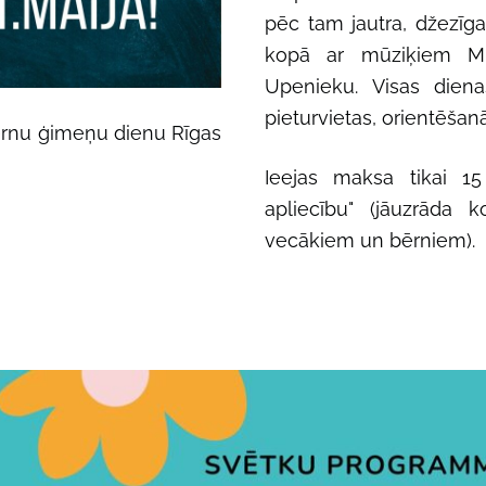
pēc tam jautra, džezī
kopā ar mūziķiem Mi
Upenieku.
Visas dien
pieturvietas, orientēša
ērnu ģimeņu dienu Rīgas
Ieejas maksa tikai 1
apliecību" (jāuzrāda 
vecākiem un bērniem).