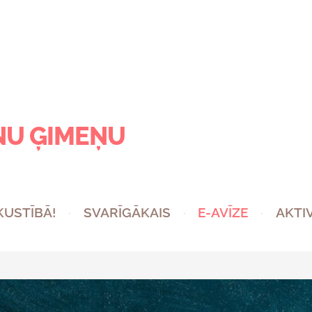
NU ĢIMEŅU
 KUSTĪBĀ!
SVARĪGĀKAIS
E-AVĪZE
AKTI