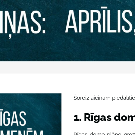
Šoreiz aicinām piedalīti
1. Rīgas do
Rīgas dome plāno groz