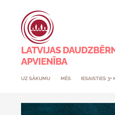
LATVIJAS DAUDZBĒR
APVIENĪBA
UZ SĀKUMU
MĒS
IESAISTIES 3+