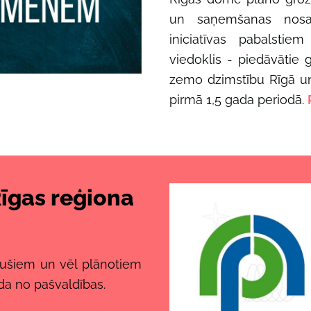
un saņemšanas nosac
iniciatīvas pabalstie
viedoklis - piedāvātie gr
zemo dzimstību Rīgā u
pirmā 1,5 gada periodā.
Rīgas reģiona
ušiem un vēl plānotiem
da no pašvaldības.