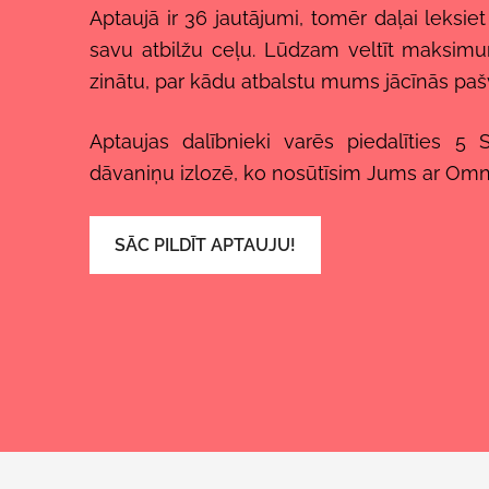
Aptaujā ir 36 jautājumi, tomēr daļai leksiet 
savu atbilžu ceļu. Lūdzam veltīt maksim
zinātu, par kādu atbalstu mums jācīnās paš
Aptaujas dalībnieki varēs piedalīties 5
dāvaniņu izlozē, ko nosūtīsim Jums ar Omn
SĀC PILDĪT APTAUJU!