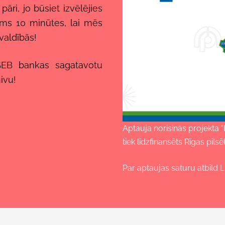
pāri, jo būsiet izvēlējies
ums 10 minūtes, lai mēs
valdībās!
 SEB bankas sagatavotu
ivu!
Aptauja norisinās projekta
tiek līdzfinansēts Rīgas pil
Par aptaujas saturu atbild