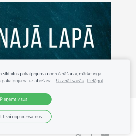
m sīkfailus pakalpojuma nodrošināšanai, mārketinga
n pakalpojuma uzlabošanai.
Uzzināt vairāk
Pielāgot
Pieņemt visus
t tikai nepieciešamos