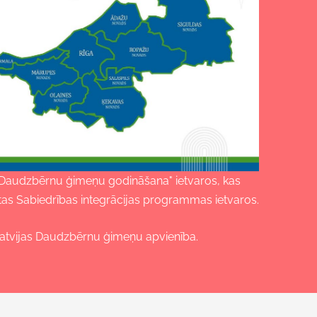
 "Daudzbērnu ģimeņu godināšana" ietvaros, kas
sētas Sabiedrības integrācijas programmas ietvaros.
 Latvijas Daudzbērnu ģimeņu apvienība.