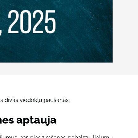
es divās viedokļu paušanās:
mes aptauja
ījumus par piedzimšanas pabalstu lielumu