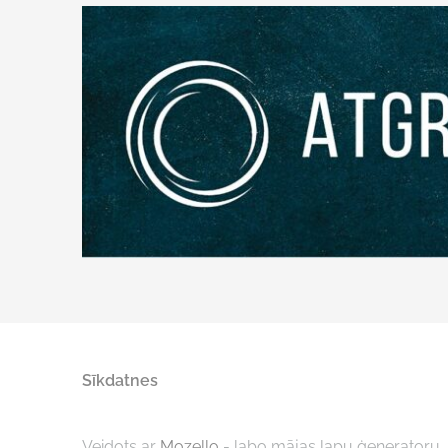
Sīkdatnes
Veidots ar
Mozello
- labo mājas lapu ģeneratoru.