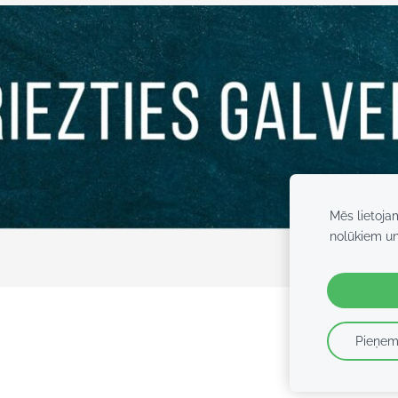
Mēs lietoja
nolūkiem u
Pieņem