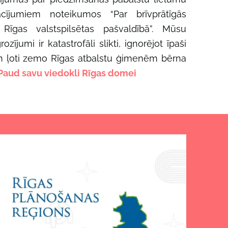
ījumiem noteikumos “Par brīvprātīgās
m Rīgas valstspilsētas pašvaldībā”.
Mūsu
ozījumi ir katastrofāli slikti, ignorējot īpaši
n ļoti zemo Rīgas atbalstu ģimenēm bērna
Paud savu viedokli Rīgas domei