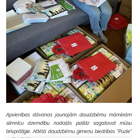
Apvienības dāvanas jaunajām daudzbērnu māmiņām
slimnīcu dzemdību nodaļās palīdz sagatavot mūsu
brīvprātīgie. Attēlā daudzbērnu ģimeņu biedrības "Puzle"