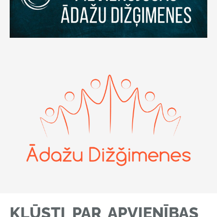
KĻŪSTI PAR APVIENĪBAS