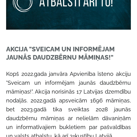
AKCIJA "SVEICAM UN INFORMĒJAM
JAUNĀS DAUDZBĒRNU MĀMIŅAS!"
Kopš 2022.gada janvāra Apvienība īsteno akciju
"Sveicam un informējam jaunās daudzbērnu
māmiņas!". Akcija norisinās 17 Latvijas dzemdību
nodaļās. 2022.gadā apsveicām 1696 māmiņas,
bet 2023.gadā tika sveiktas 2028 jaunās
daudzbērnu māmiņas ar nelielām dāvaniņām
un informatīvajiem bukletiem par pašvaldības
un valsts atbalstu, kā arī 3+kustību Latvijā.