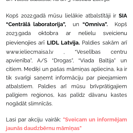
Kopš 2022.gadā mūsu lielākie atbalstītāji ir
SIA
“Centrālā laboratorija”,
un
“Omniva”.
Kopš
oktobra ar nelielu sveicienu
2023.gada
pievienojies arī
LIDL Latvija.
Paldies sakām arī
www.ieliecmaisa.lv , “Veselības centru
apvienība”, A/S “Drogas”, “Viada Baltija” un
citiem. Mediķi un pašas māmiņas apliecina, ka ir
tik svarīgi saņemt informāciju par pieejamiem
atbalstiem. Paldies arī mūsu brīvprātigajiem
palīgiem reģionos, kas palīdz dāvanu kastes
nogādāt slimnīcās.
Lasi par akciju vairāk:
"Sveicam un informējam
jaunās daudzbērnu māmiņas"