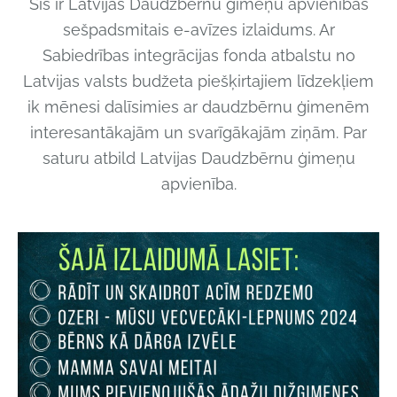
Šis ir Latvijas Daudzbērnu ģimeņu apvienības
sešpadsmitais e-avīzes izlaidums. Ar
Sabiedrības integrācijas fonda atbalstu no
Latvijas valsts budžeta piešķirtajiem līdzekļiem
ik mēnesi dalīsimies ar daudzbērnu ģimenēm
interesantākajām un svarīgākajām ziņām. Par
saturu atbild Latvijas Daudzbērnu ģimeņu
apvienība.