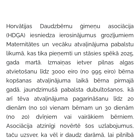
Horvātijas Daudzbērnu ģimeņu asociācija
(HDĢA) iesniedza ierosinājumus grozījumiem
Maternitātes un vecāku atvaļinājuma pabalstu
likumā, kas tika pieņemti un stāsies spēkā 2025.
gada martā. Izmaiņas ietver pilnas algas
atvietošanu līdz 3000 eiro (no 995 eiro) bērna
kopšanas atvaļinājuma laikā bērna pirmajā
gadā, jaundzimušā pabalsta dubultošanos, kā
arī tēva atvaļinājuma pagarināšanu līdz 20
dienām (no 10) vienam bērnam un 30 dienām
(no 20) dvīņiem vai vairākiem bērniem.
Asociācija atzinīgi novērtē šos uzlabojumus,
taču uzsver, ka vēl ir daudz darāmā, lai pilnībā