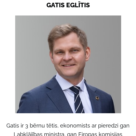
GATIS EGLĪTIS
Gatis ir 3 bērnu tētis, ekonomists ar pieredzi gan
Labklājības ministra, gan Eiropas komisijas