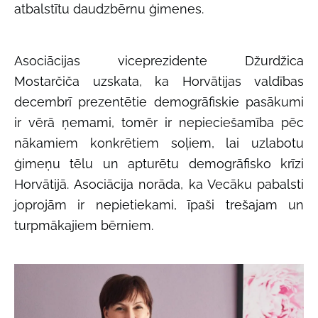
atbalstītu daudzbērnu ģimenes.
Asociācijas viceprezidente Džurdžica
Mostarčiča uzskata, ka Horvātijas
valdības
decembrī prezentētie demogrāfiskie pasākumi
ir vērā ņemami, tomēr ir nepieciešamība pēc
nākamiem konkrētiem soļiem, lai uzlabotu
ģimeņu tēlu un apturētu demogrāfisko krīzi
Horvātijā.
Asociācija norāda, ka Vecāku pabalsti
joprojām ir nepietiekami, īpaši trešajam un
turpmākajiem bērniem.