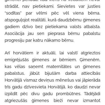
strādāt, nav pietiekami. Sievietes var justies
“sodītas” par vēlmi pēc vēl viena bērna,
atspoguļojot realitāti, kurā daudzbērnu ģimenes
gadiem dzīvo bez pietiekama valsts atbalsta.
Asociācija jau sen pieprasa bērnu pabalstu
progresiju par katru nākamo bērnu.
Arī horvātiem ir aktuāli, lai valstī atgrieztos
emigrējušās ģimenes ar bērniem. Ģimenēm,
kas vēlas saņemt maternitātes un ģimenes
pabalstus, jābūt bijušām darba attiecībās
Horvātijā vismaz deviņus mēnešus vai jāpierāda
trīs gadu dzīvesvieta Horvātijā, ko daudzi nevar
izpildīt pēc divu gadu prombūtnes. Tādējādi
atgriezušās ģimenes bieži nevar izmantot