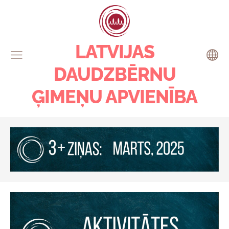
LATVIJAS
DAUDZBĒRNU
ĢIMEŅU APVIENĪBA