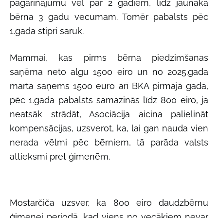
pagarinājumu vēl par 2 gadiem, līdz jaunākā
bērna 3 gadu vecumam. Tomēr pabalsts pēc
1.gada stipri sarūk.
Mammai, kas pirms bērna piedzimšanas
saņēma neto algu 1500 eiro un no 2025.gada
marta saņems 1500 euro arī BKA pirmajā gadā,
pēc 1.gada pabalsts samazinās līdz 800 eiro,
ja
neatsāk strādāt,
Asociācija aicina palielināt
kompensācijas, uzsverot, ka, lai gan nauda vien
nerada vēlmi pēc bērniem, tā parāda valsts
attieksmi pret ģimenēm.
Mostarčiča uzsver, ka 800 eiro daudzbērnu
ģimenei periodā, kad viens no vecākiem nevar