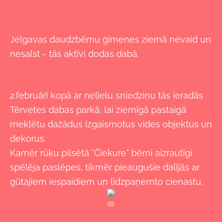
Jelgavas daudzbērnu ģimenes ziemā nevaid un
nesalst - tās aktīvi dodas dabā.
2.februārī kopā ar nelielu sniedziņu tās ieradās
Tērvetes dabas parkā, lai ziemīgā pastaigā
meklētu dažādus izgaismotus vides objektus un
dekorus.
Kamēr rūķu pilsētā "Čiekure" bērni aizrautīgi
spēlēja paslēpes, tikmēr pieaugušie dalījās ar
gūtajiem iespaidiem un līdzpaņemto cienastu.