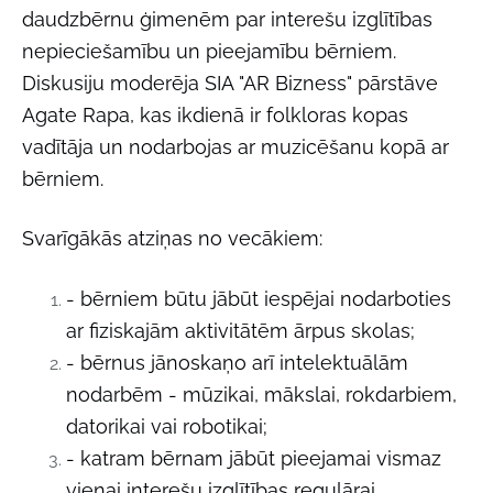
daudzbērnu ģimenēm par interešu izglītības
nepieciešamību un pieejamību bērniem.
Diskusiju moderēja SIA "AR Bizness" pārstāve
Agate Rapa, kas ikdienā ir folkloras kopas
vadītāja un nodarbojas ar muzicēšanu kopā ar
bērniem.
Svarīgākās atziņas no vecākiem:
- bērniem būtu jābūt iespējai nodarboties
ar fiziskajām aktivitātēm ārpus skolas;
- bērnus jānoskaņo arī intelektuālām
nodarbēm - mūzikai, mākslai, rokdarbiem,
datorikai vai robotikai;
- katram bērnam jābūt pieejamai vismaz
vienai interešu izglītības regulārai