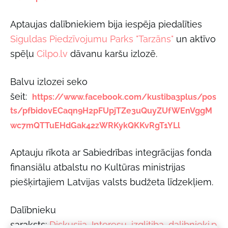
Aptaujas dalībniekiem bija iespēja piedalīties
Siguldas Piedzīvojumu Parks "Tarzāns"
un aktīvo
spēļu
Cilpo.lv
dāvanu karšu izlozē.
Balvu izlozei seko
šeit:
https://www.facebook.com/kustiba3plus/pos
ts/pfbid0vECaqn9H2pFUpjTZe3uQuyZUfWEnVggM
wc7mQTTuEHdGak42zWRKykQKKvRgT1YLl
Aptauju rīkota ar Sabiedrības integrācijas fonda
finansiālu atbalstu no Kultūras ministrijas
piešķirtajiem Latvijas valsts budžeta līdzekļiem.
Dalībnieku
saraksts:
Diskusija_Interesu_izglitiba_dalibnieki.p