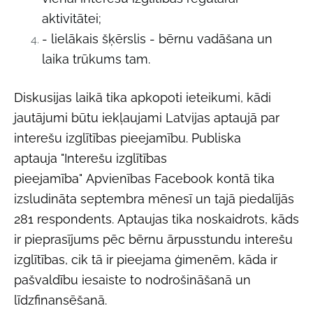
aktivitātei;
- lielākais šķērslis - bērnu vadāšana un
laika trūkums tam.
Diskusijas laikā tika apkopoti ieteikumi, kādi
jautājumi būtu iekļaujami Latvijas aptaujā par
interešu izglītības pieejamību. Publiska
aptauja
"Interešu izglītības
pieejamība" Apvienības Facebook kontā tika
izsludināta septembra mēnesī un tajā piedalījās
281 respondents.
Aptaujas tika noskaidrots, kāds
ir pieprasījums pēc bērnu ārpusstundu interešu
izglītības, cik tā ir pieejama ģimenēm, kāda ir
pašvaldību iesaiste to nodrošināšanā un
līdzfinansēšanā.