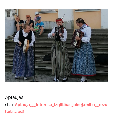
Aptaujas
dati:
Aptauja___Interesu_izglitibas_pieejamiba__rezu
ltati-2.pdf