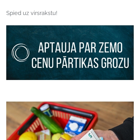
Spied uz virsrakstu!