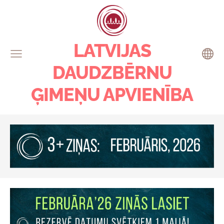
LATVIJAS
DAUDZBĒRNU
ĢIMEŅU APVIENĪBA