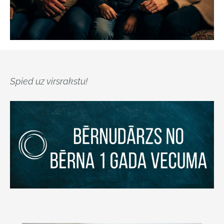
Spied uz virsrakstu!