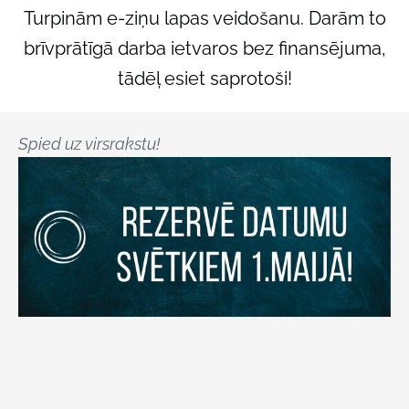
Turpinām e-ziņu lapas veidošanu. Darām to
brīvprātīgā darba ietvaros bez finansējuma,
tādēļ esiet saprotoši!
Spied uz virsrakstu!